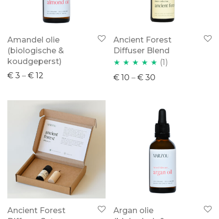
Amandel olie
Ancient Forest
(biologische &
Diffuser Blend
koudgeperst)
(1)
Waardering
€
3
–
€
12
€
10
–
€
30
5.00
uit 5
Ancient Forest
Argan olie