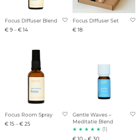
Focus Diffuser Blend
Focus Diffuser Set
€
9
–
€
14
€
18
Focus Room Spray
Gentle Waves –
Meditatie Blend
€
15
–
€
25
(1)
Waardering
€
10
–
€
30