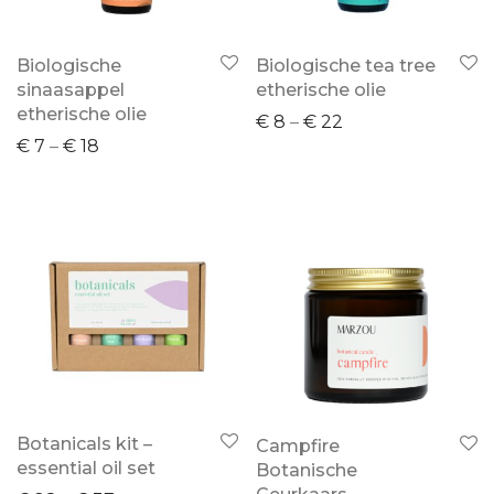
Biologische
Biologische tea tree
sinaasappel
etherische olie
etherische olie
€
8
–
€
22
€
7
–
€
18
Botanicals kit –
Campfire
essential oil set
Botanische