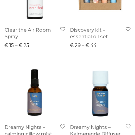
Clear the Air Room
Discovery kit –
Spray
essential oil set
€
15
–
€
25
€
29
–
€
44
Dreamy Nights –
Dreamy Nights –
calming pillow mist
Kalmerende Diffuser