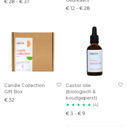
Geurkaars
€
28
–
€
37
€
12
–
€
28
Candle Collection
Castor olie
Gift Box
(biologisch &
koudgeperst)
€
32
(4)
Waardering
€
3
–
€
9
4.75
uit 5