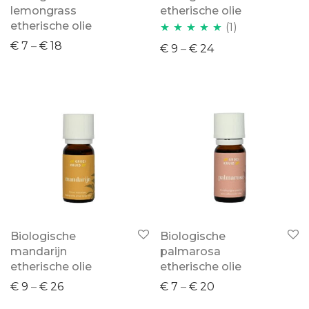
lemongrass
etherische olie
etherische olie
(1)
Waardering
€
7
–
€
18
€
9
–
€
24
5.00
uit 5
Biologische
Biologische
mandarijn
palmarosa
etherische olie
etherische olie
€
9
–
€
26
€
7
–
€
20