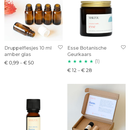
Druppelflesjes 10 ml
Esse Botanische
amber glas
Geurkaars
(1)
€
0,99
–
€
50
Waardering
€
12
–
€
28
5.00
uit 5