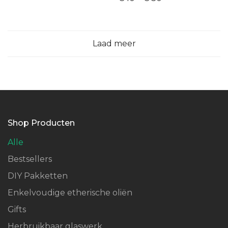
5.00
uit 5
Laad meer
Shop Producten
Alle
Bestsellers
DIY Pakketten
Enkelvoudige etherische oliën
Gifts
Herbruikbaar glaswerk