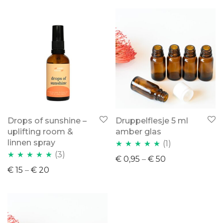
Drops of sunshine –
Druppelflesje 5 ml
uplifting room &
amber glas
linnen spray
(1)
(3)
Waardering
€
0,95
–
€
50
Waardering
5.00
uit 5
€
15
–
€
20
5.00
uit 5