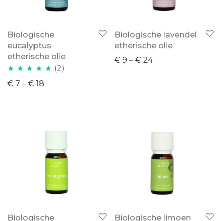
Biologische
Biologische lavendel
eucalyptus
etherische olie
etherische olie
€
9
–
€
24
(2)
Waardering
€
7
–
€
18
5.00
uit 5
Biologische
Biologische limoen