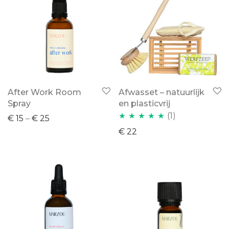
After Work Room
Afwasset – natuurlijk
Spray
en plasticvrij
(1)
€
15
–
€
25
Waardering
€
22
5.00
uit 5