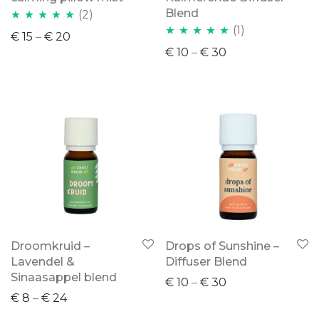
Blend
(2)
(1)
Waardering
€
15
–
€
20
Waardering
5.00
uit 5
€
10
–
€
30
5.00
uit 5
Droomkruid –
Drops of Sunshine –
Lavendel &
Diffuser Blend
Sinaasappel blend
€
10
–
€
30
€
8
–
€
24