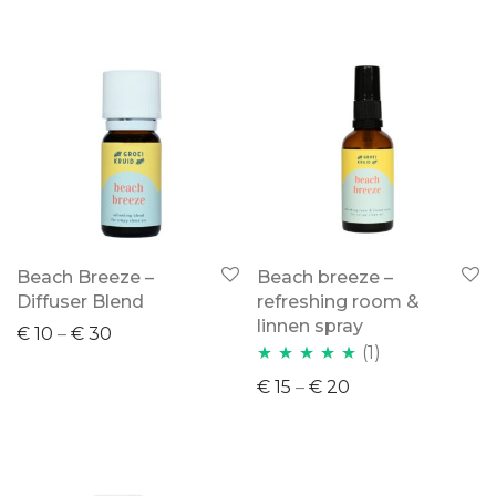
Beach Breeze –
Beach breeze –
Diffuser Blend
refreshing room &
linnen spray
€
10
–
€
30
(1)
Waardering
€
15
–
€
20
5.00
uit 5