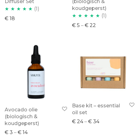
Diffuser Set
(biologisch &
koudgeperst)
(1)
(1)
Waardering
€
18
Waardering
5.00
uit 5
€
5
–
€
22
5.00
uit 5
Base kit – essential
Avocado olie
oil set
(biologisch &
€
24
–
€
34
koudgeperst)
€
3
–
€
14