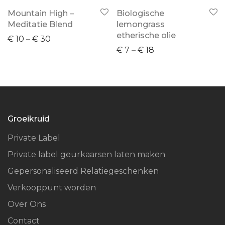
Mountain High –
Biologische
Meditatie Blend
lemongrass
etherische olie
€
10
–
€
30
€
7
–
€
18
Groeikruid
Private Label
Private label geurkaarsen laten maken
Gepersonaliseerd Relatiegeschenken
Verkooppunt worden
Over Ons
Contact