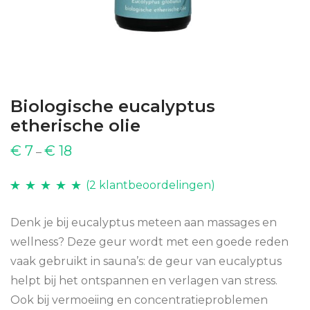
Biologische eucalyptus
etherische olie
€
7
€
18
–
(
2
klantbeoordelingen)
Waardering
2
5.00
op 5
Denk je bij eucalyptus meteen aan massages en
gebaseerd op
wellness? Deze geur wordt met een goede reden
klantbeoordelingen
vaak gebruikt in sauna’s: de geur van eucalyptus
helpt bij het ontspannen en verlagen van stress.
Ook bij vermoeiing en concentratieproblemen