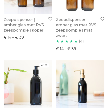
Zeepdispenser |
Zeepdispenser |
amber glas met RVS
amber glas met RVS
zeeppompje | koper
zeeppompje | mat
zwart
€
14
–
€
39
(4)
Waardering
€
14
–
€
39
5.00
uit 5
-
21
%