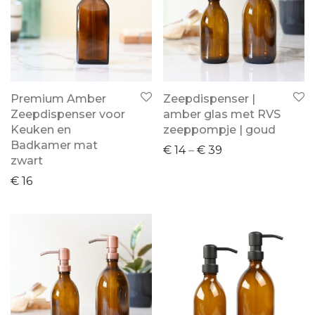
Premium Amber
Zeepdispenser |
Zeepdispenser voor
amber glas met RVS
Keuken en
zeeppompje | goud
Badkamer mat
€
14
–
€
39
zwart
€
16