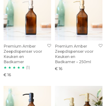
Premium Amber
Premium Amber
Zeepdispenser voor
Zeepdispenser voor
Keuken en
Keuken en
Badkamer
Badkamer – 250ml
(1)
€
16
Waardering
€
16
5.00
uit 5