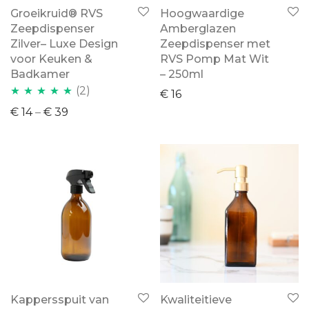
Groeikruid® RVS
Hoogwaardige
Zeepdispenser
Amberglazen
Zilver– Luxe Design
Zeepdispenser met
voor Keuken &
RVS Pomp Mat Wit
Badkamer
– 250ml
(2)
€
16
Waardering
€
14
–
€
39
5.00
uit 5
Kappersspuit van
Kwaliteitieve