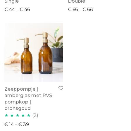
Single
Double
€
44
–
€
46
€
66
–
€
68
Zeeppompje |
amberglas met RVS
pompkop |
bronsgoud
(2)
Waardering
€
14
–
€
39
5.00
uit 5