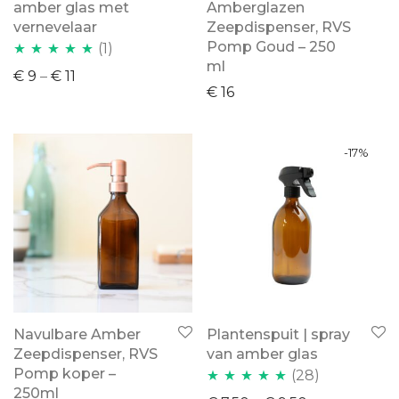
amber glas met
Amberglazen
vernevelaar
Zeepdispenser, RVS
Pomp Goud – 250
(1)
ml
Waardering
€
9
–
€
11
€
16
5.00
uit 5
-
17
%
Navulbare Amber
Plantenspuit | spray
Zeepdispenser, RVS
van amber glas
Pomp koper –
(28)
250ml
Waardering