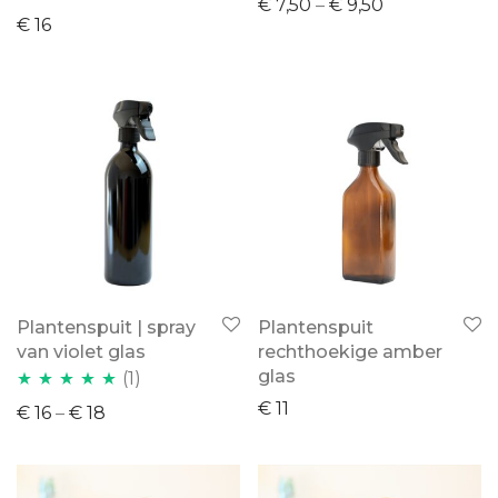
€
7,50
–
€
9,50
€
16
4.82
uit 5
Plantenspuit | spray
Plantenspuit
van violet glas
rechthoekige amber
glas
(1)
Waardering
€
11
€
16
–
€
18
5.00
uit 5