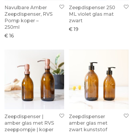
Navulbare Amber
Zeepdispenser 250
Zeepdispenser, RVS
ML violet glas mat
Pomp koper –
zwart
250ml
€
19
€
16
Zeepdispenser |
Zeepdispenser
amber glas met RVS
amber glas met
zeeppompje | koper
zwart kunststof