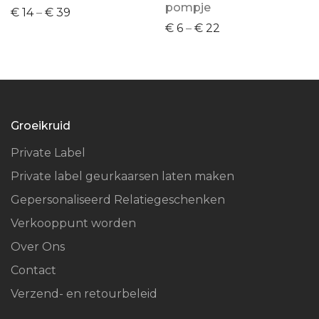
pompje
€
14
–
€
39
€
6
–
€
22
Groeikruid
Private Label
Private label geurkaarsen laten maken
Gepersonaliseerd Relatiegeschenken
Verkooppunt worden
Over Ons
Contact
Verzend- en retourbeleid