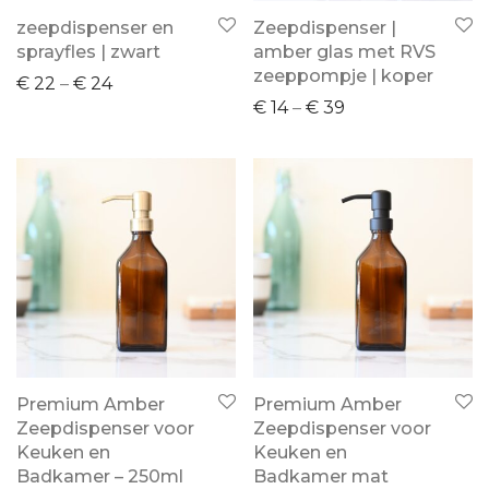
zeepdispenser en
Zeepdispenser |
sprayfles | zwart
amber glas met RVS
zeeppompje | koper
€
22
–
€
24
€
14
–
€
39
Premium Amber
Premium Amber
Zeepdispenser voor
Zeepdispenser voor
Keuken en
Keuken en
Badkamer – 250ml
Badkamer mat