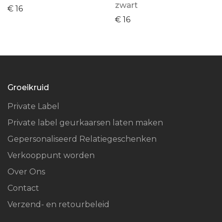
zwart
€
16
€
16
Groeikruid
Private Label
Private label geurkaarsen laten maken
Gepersonaliseerd Relatiegeschenken
Verkooppunt worden
Over Ons
Contact
Verzend- en retourbeleid