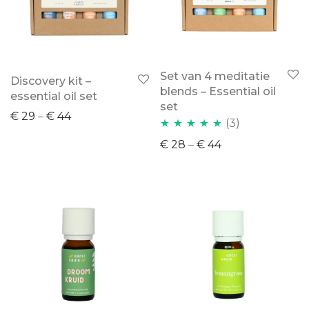
Set van 4 meditatie
Discovery kit –
blends – Essential oil
essential oil set
set
€
29
–
€
44
(3)
Waardering
€
28
–
€
44
5.00
uit 5