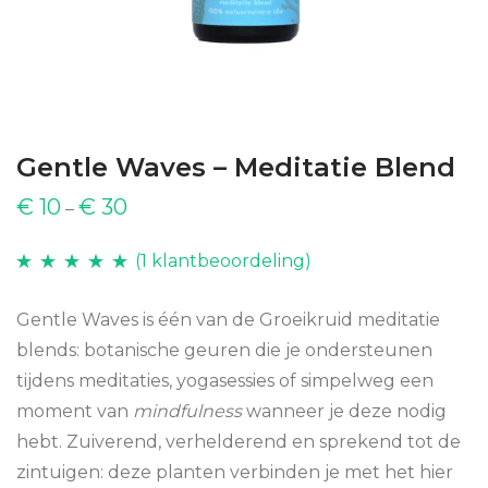
Gentle Waves – Meditatie Blend
€
10
€
30
–
(
1
klantbeoordeling)
Waardering
1
5.00
op 5
Gentle Waves is één van de Groeikruid meditatie
gebaseerd op
blends: botanische geuren die je ondersteunen
klantbeoordeling
tijdens meditaties, yogasessies of simpelweg een
moment van
mindfulness
wanneer je deze nodig
hebt. Zuiverend, verhelderend en sprekend tot de
zintuigen: deze planten verbinden je met het hier