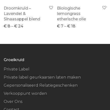
Droomkruid –
Biologische
Lavendel &
lemongrass
Sinaasappel blend
etherische olie
€
8
–
€
24
€
7
–
€
18
Groeikruid
Private Label
Private label geurkaarsen laten maken
Gepersonaliseerd Relatiegeschenken
Verkooppunt worden
Over Ons
Contact