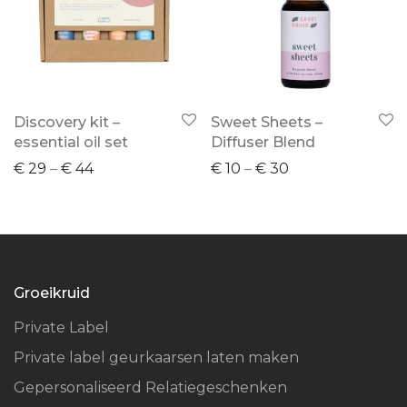
Discovery kit –
Sweet Sheets –
essential oil set
Diffuser Blend
€
29
–
€
44
€
10
–
€
30
Groeikruid
Private Label
Private label geurkaarsen laten maken
Gepersonaliseerd Relatiegeschenken