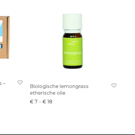
s –
Biologische lemongrass
etherische olie
€
7
–
€
18