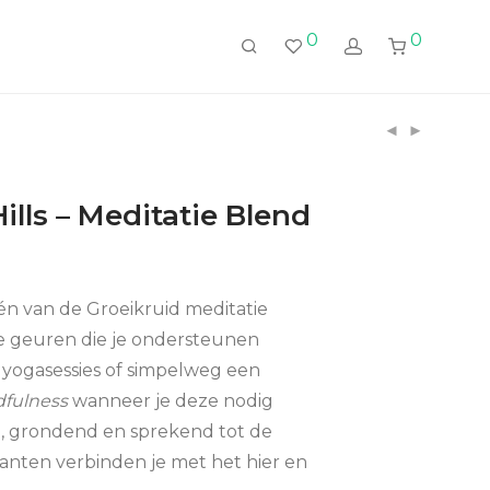
0
0
ills – Meditatie Blend
één van de Groeikruid meditatie
e geuren die je ondersteunen
, yogasessies of simpelweg een
fulness
wanneer je deze nodig
, grondend en sprekend tot de
lanten verbinden je met het hier en