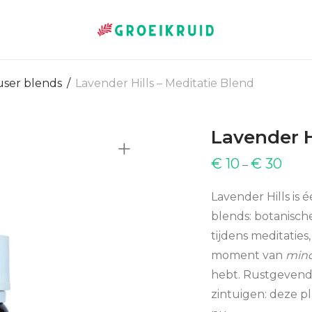
user blends
/
Lavender Hills – Meditatie Blend
Lavender H
€
10
€
30
–
Lavender Hills is 
blends: botanisch
tijdens meditaties
moment van
mind
hebt. Rustgevend
zintuigen: deze p