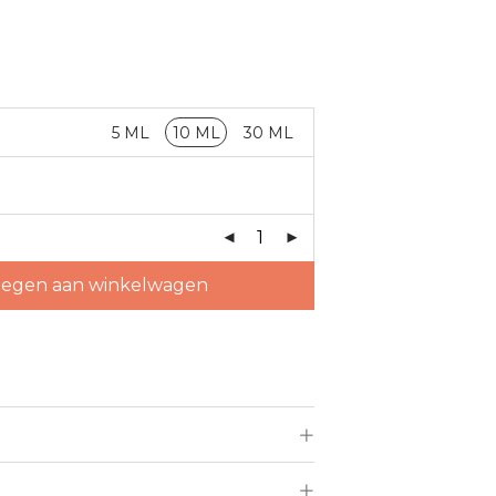
5 ML
10 ML
30 ML
egen aan winkelwagen