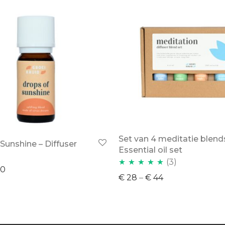
Set van 4 meditatie blend
Sunshine – Diffuser
Essential oil set
(3)
0
Waardering
€
28
–
€
44
5.00
uit 5