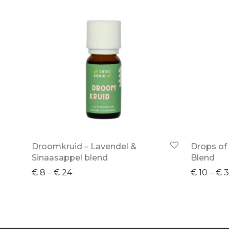
Droomkruid – Lavendel &
Drops of 
Sinaasappel blend
Blend
€
8
–
€
24
€
10
–
€
3