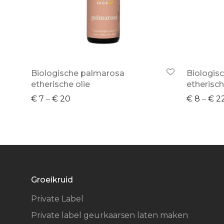
Biologische palmarosa
Biologis
etherische olie
etherisch
€
7
–
€
20
€
8
–
€
2
Groeikruid
Private Label
Private label geurkaarsen laten maken