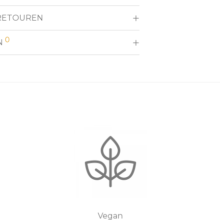
RETOUREN
0
N
Vegan