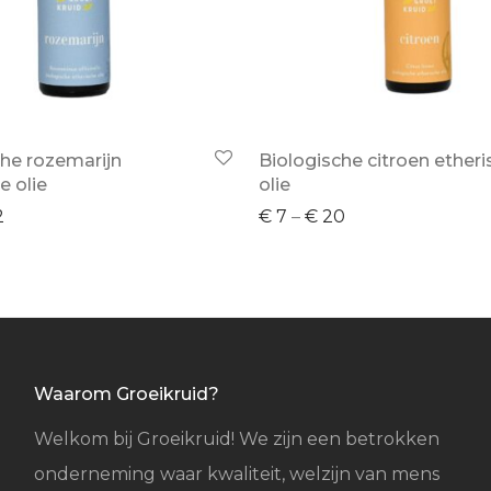
che rozemarijn
Biologische citroen ether
e olie
olie
2
€
7
–
€
20
Waarom Groeikruid?
Welkom bij Groeikruid! We zijn een betrokken
onderneming waar kwaliteit, welzijn van mens