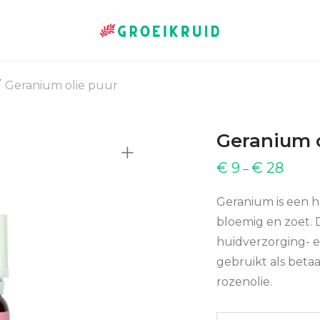
Geranium olie puur
Geranium o
€
9
€
28
–
Geranium is een 
bloemig en zoet. D
huidverzorging- 
gebruikt als betaa
rozenolie.