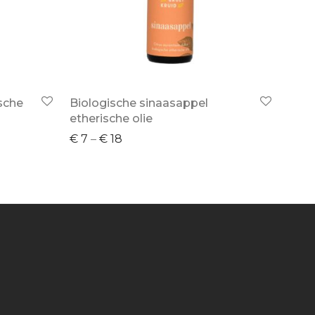
ische
Biologische sinaasappel
etherische olie
€
7
–
€
18