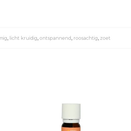
mig
,
licht kruidig
,
ontspannend
,
roosachtig
,
zoet