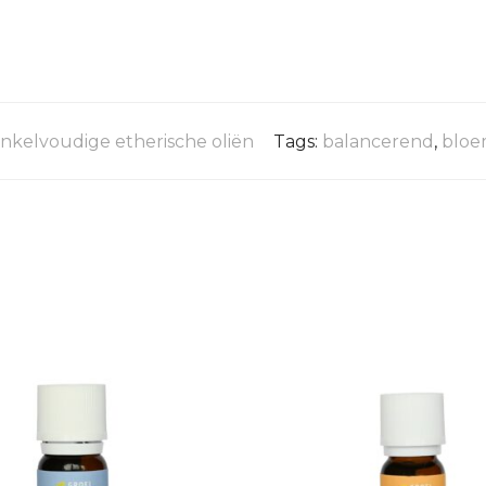
nkelvoudige etherische oliën
Tags:
balancerend
,
bloe