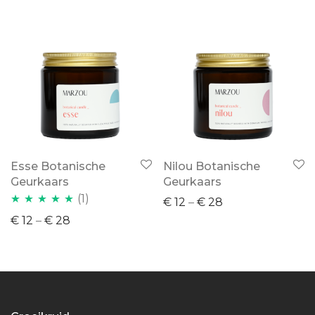
Esse Botanische
Nilou Botanische
Geurkaars
Geurkaars
(1)
€
12
–
€
28
Waardering
€
12
–
€
28
5.00
uit 5